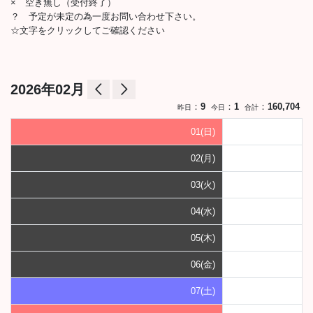
× 空き無し（受付終了）
？ 予定が未定の為一度お問い合わせ下さい。
☆文字をクリックしてご確認ください
arrow_back_ios
arrow_forward_ios
2026年02月
：
9
：
1
：
160,704
昨日
今日
合計
01(日)
02(月)
03(火)
04(水)
05(木)
06(金)
07(土)