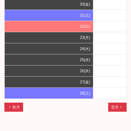
20(金)
21(土)
22(日)
23(月)
24(火)
25(水)
26(木)
27(金)
28(土)
chevron_left
navigate_next
前月
翌月